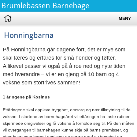
Brumlebassen Barnehage
MENY
Honningbarna
På Honningbarna går dagene fort, det er mye som
skal læres og erfares for små hender og føtter.
Allikevel passer vi også på å roe ned og nyte tiden
med hverandre – vi er en gjeng på 10 barn og 4
voksne som stortrives sammen!
1 åringene på Kosinus
Ettåringene skal oppleve trygghet, omsorg og nær tilknytning til de
voksne. I startene av barnehageåret vil ettåringen ha faste rutiner,
skjermede omgivelser og få voksne å forholde seg til. På den måten
vil overgangen til barnehagen kunne skje på barns premisser, og
etter hvert som barnet opplever en større grad av trygghet og