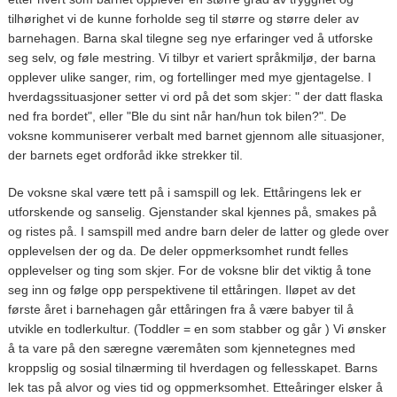
tilhørighet vi de kunne forholde seg til større og større deler av
barnehagen. Barna skal tilegne seg nye erfaringer ved å utforske
seg selv, og føle mestring. Vi tilbyr et variert språkmiljø, der barna
opplever ulike sanger, rim, og fortellinger med mye gjentagelse. I
hverdagssituasjoner setter vi ord på det som skjer: " der datt flaska
ned fra bordet", eller "Ble du sint når han/hun tok bilen?". De
voksne kommuniserer verbalt med barnet gjennom alle situasjoner,
der barnets eget ordforåd ikke strekker til.
De voksne skal være tett på i samspill og lek. Ettåringens lek er
utforskende og sanselig. Gjenstander skal kjennes på, smakes på
og ristes på. I samspill med andre barn deler de latter og glede over
opplevelsen der og da. De deler oppmerksomhet rundt felles
opplevelser og ting som skjer. For de voksne blir det viktig å tone
seg inn og følge opp perspektivene til ettåringen. Iløpet av det
første året i barnehagen går ettåringen fra å være babyer til å
utvikle en todlerkultur. (Toddler = en som stabber og går ) Vi ønsker
å ta vare på den særegne væremåten som kjennetegnes med
kroppslig og sosial tilnærming til hverdagen og fellesskapet. Barns
lek tas på alvor og vies tid og oppmerksomhet. Etteåringer elsker å