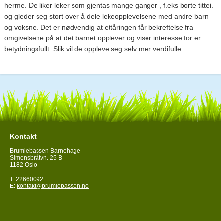
herme. De liker leker som gjentas mange ganger , f.eks borte tittei.
og gleder seg stort over å dele lekeopplevelsene med andre barn
og voksne. Det er nødvendig at ettåringen får bekreftelse fra
omgivelsene på at det barnet opplever og viser interesse for er
betydningsfullt. Slik vil de oppleve seg selv mer verdifulle.
Kontakt
Brumlebassen Barnehage
Simensbråtvn. 25 B
1182 Oslo
T: 22660092
E:
kontakt@brumlebassen.no